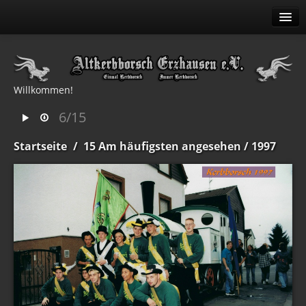
Alben
Erweitert
Willkommen!
Menü
6/15
Verwandte Alben
Startseite
/
15 Am häufigsten angesehen
/ 1997
Identifikation