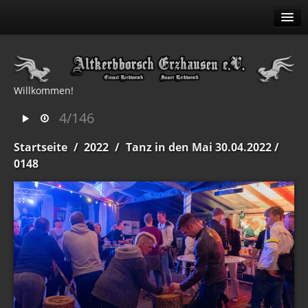
Alben
Erweitert
Willkommen!
Menü
4/146
Identifikation
Startseite
/
2022
/
Tanz in den Mai 30.04.2022
/
0148